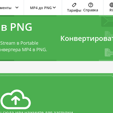
ументы
MP4 до PNG
Справка
R
Тарифы
 в PNG
Конвертирова
Stream в Portable
онвертера MP4 в PNG
.
 сюда или нажмите для загрузки