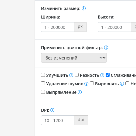
Изменить размер:
Ширина:
Высота:
px
Применить цветной фильтр:
Улучшить
Резкость
Сглаживан
Удаление шумов
Выровнять
Но
Выпрямление
DPI:
dpi