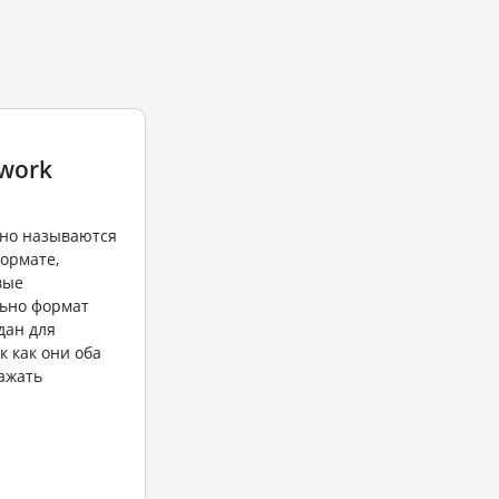
twork
но называются
формате,
вые
ьно формат
дан для
к как они оба
ажать