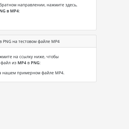
братном направлении, нажмите здесь,
NG в MP4
:
в PNG на тестовом файле MP4
жмите на ссылку ниже, чтобы
-файл из
MP4
в
PNG
:
на нашем примерном файле MP4
.