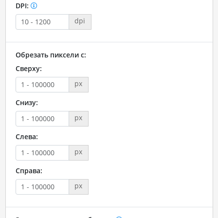
DPI:
dpi
Обрезать пиксели с:
Сверху:
px
Снизу:
px
Слева:
px
Справа:
px