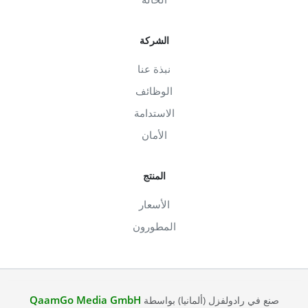
الشركة
نبذة عنا
الوظائف
الاستدامة
الأمان
المنتج
الأسعار
المطورون
QaamGo Media GmbH
صنع في رادولفزل (ألمانيا) بواسطة