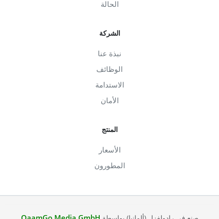
الحالة
الشركة
نبذة عنا
الوظائف
الاستدامة
الأمان
المنتج
الأسعار
المطورون
QaamGo Media GmbH
صنع في رادولفزل (ألمانيا) بواسطة