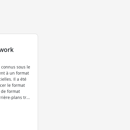
twork
t connus sous le
nt à un format
elles. Il a été
cer le format
 de format
ière-plans tr...