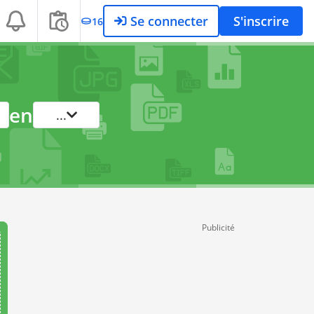
Se connecter
S'inscrire
16
en
...
Publicité