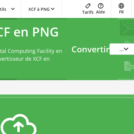
tils
XCF à PNG
Aide
FR
Tarifs
CF en PNG
Convertir
...
tal Computing Facility en
ertisseur de XCF en