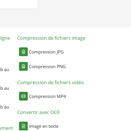
ligne
Compression de fichiers image
Compression JPG
Compression PNG
eb au
Compression de fichiers vidéo
eb au
Compression MP4
eb au
Convertir avec OCR
Image en texte
cument