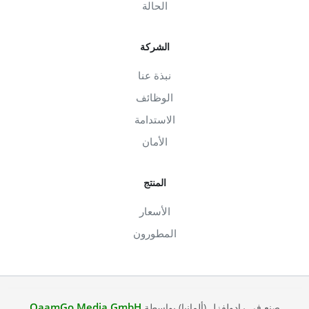
الحالة
الشركة
نبذة عنا
الوظائف
الاستدامة
الأمان
المنتج
الأسعار
المطورون
QaamGo Media GmbH
صنع في رادولفزل (ألمانيا) بواسطة