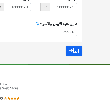
x
px
تعيين عتبة الأبيض والأسود:
ابدأ
,000