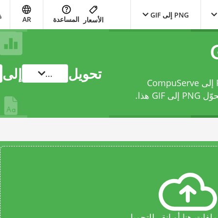
PNG إلى GIF
المساعدة
AR
الأسعار
تحويل
إلى
...
حوّل ملفك من Portable Network Graphics إلى CompuServe
 PNG إلى GIF
هذا.
فات هنا أو انقر للتحميل