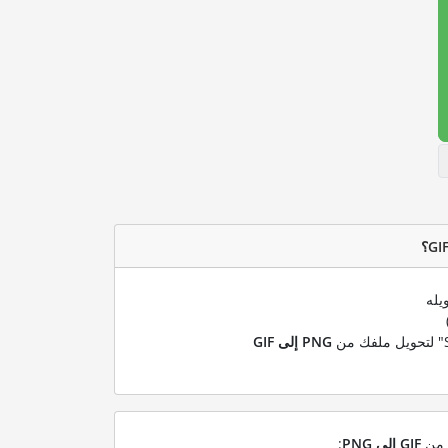
يله
PNG إلى GIF
ل من
GIF إلى PNG
: