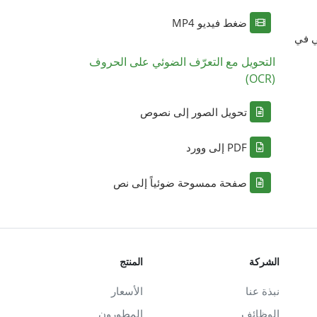
ضغط فيديو MP4
ي في
التحويل مع التعرّف الضوئي على الحروف
(OCR)
تحويل الصور إلى نصوص
PDF إلى وورد
صفحة ممسوحة ضوئياً إلى نص
الشركة
المنتج
نبذة عنا
الأسعار
الوظائف
المطورون