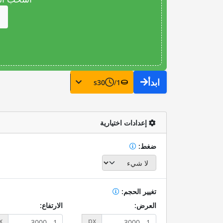
ابدأ
s
30
/
1
إعدادات اختيارية
ضغط:
تغيير الحجم:
العرض:
الارتفاع:
x
px