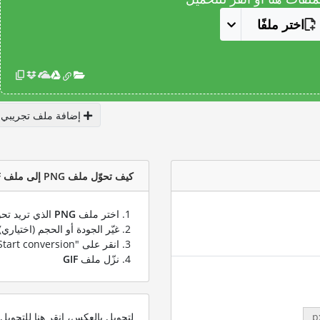
اختر ملفًا
إضافة ملف تجريبي
كيف تحوّل ملف PNG إلى ملف GIF؟
اختر ملف
PNG
الذي تريد تحو
غيّر الجودة أو الحجم (اختياري)
انقر على "Start conversion" لتحويل ملفك من
نزّل ملف
GIF
لتحويل بالعكس، انقر هنا للتحوي
p