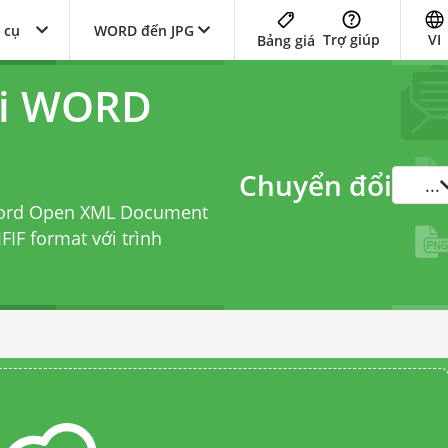
 cụ
WORD đến JPG
Trợ giúp
VI
Bảng giá
ổi WORD
Chuyển đổi
...
 Word Open XML Document
JFIF format với
trình