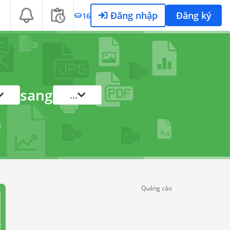
Đăng nhập
Đăng ký
16
sang
...
Quảng cáo