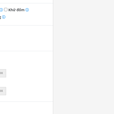
Khử đốm
g
px
px