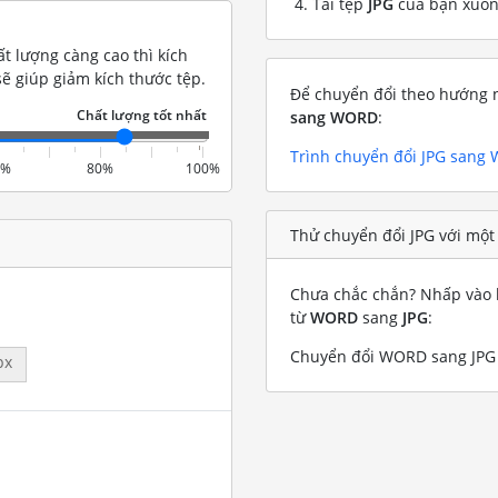
Tải tệp
JPG
của bạn xuố
t lượng càng cao thì kích
ẽ giúp giảm kích thước tệp.
Để chuyển đổi theo hướng n
sang WORD
:
Trình chuyển đổi JPG sang
0%
80%
100%
Thử chuyển đổi JPG với mộ
Chưa chắc chắn? Nhấp vào l
từ
WORD
sang
JPG
:
Chuyển đổi WORD sang JPG 
px