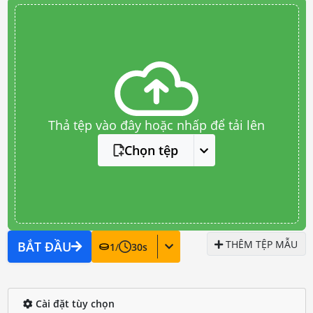
Thả tệp vào đây hoặc nhấp để tải lên
Chọn tệp
THÊM TỆP MẪU
BẮT ĐẦU
1
/
30
s
Cài đặt tùy chọn