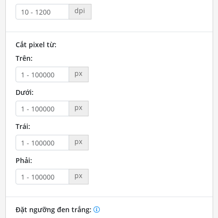
dpi
Cắt pixel từ:
Trên:
px
Dưới:
px
Trái:
px
Phải:
px
Đặt ngưỡng đen trắng: