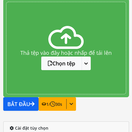
Thả tệp vào đây hoặc nhấp để tải lên
Chọn tệp
BẮT ĐẦU
1
/
30
s
Cài đặt tùy chọn