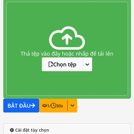
Thả tệp vào đây hoặc nhấp để tải lên
Chọn tệp
BẮT ĐẦU
1
/
30
s
Cài đặt tùy chọn