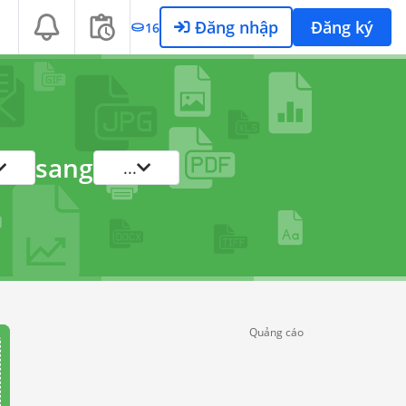
Đăng nhập
Đăng ký
16
sang
...
Quảng cáo