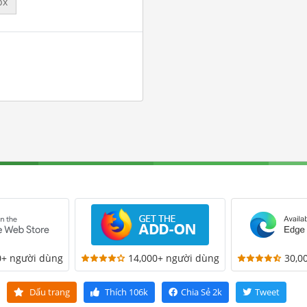
px
0+ người dùng
14,000+ người dùng
30,0
Dấu trang
Thích
106k
Chia Sẻ
2k
Tweet