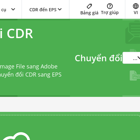
 cụ
CDR đến EPS
Trợ giúp
VI
Bảng giá
i CDR
Chuyển đổi
...
Image File sang Adobe
chuyển đổi CDR sang EPS