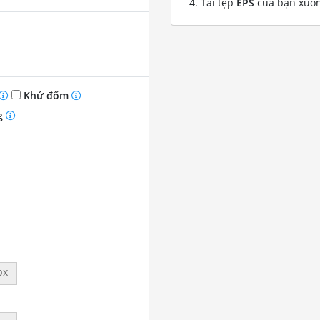
Tải tệp
EPS
của bạn xuố
Khử đốm
g
px