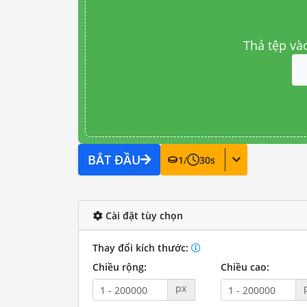
Thả tệp và
BẮT ĐẦU
1
/
30
s
Cài đặt tùy chọn
Thay đổi kích thước:
Chiều rộng:
Chiều cao:
px