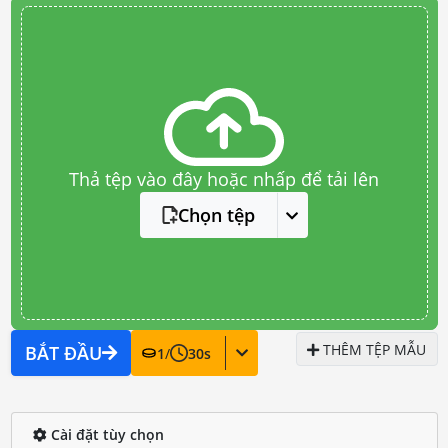
Thả tệp vào đây hoặc nhấp để tải lên
Chọn tệp
THÊM TỆP MẪU
BẮT ĐẦU
1
/
30
s
Cài đặt tùy chọn