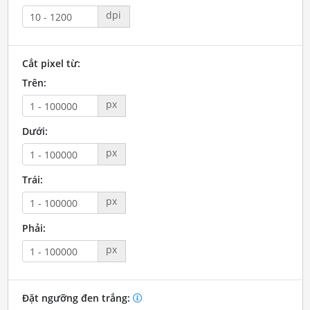
dpi
Cắt pixel từ:
Trên:
px
Dưới:
px
Trái:
px
Phải:
px
Đặt ngưỡng đen trắng: