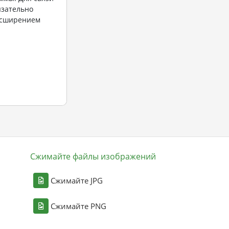
язательно
асширением
Сжимайте файлы изображений
Сжимайте JPG
Сжимайте PNG