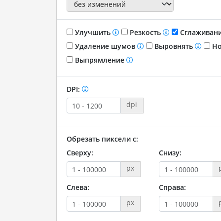
Улучшить
Резкость
Сглаживан
Удаление шумов
Выровнять
Но
Выпрямление
DPI:
dpi
Обрезать пиксели с:
Сверху:
Снизу:
px
Слева:
Справа:
px