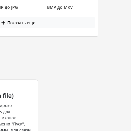
P до JPG
BMP до MKV
Показать еще
 file)
ироко
s для
 иконок.
меню "Пуск",
ммы. Для связи