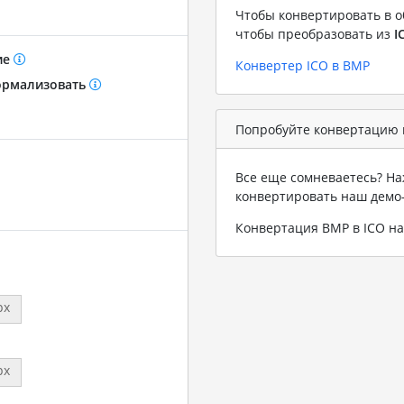
Чтобы конвертировать в о
чтобы преобразовать из
I
ие
Конвертер ICO в BMP
рмализовать
Попробуйте конвертацию 
Все еще сомневаетесь? На
конвертировать наш демо
Конвертация BMP в ICO н
px
px