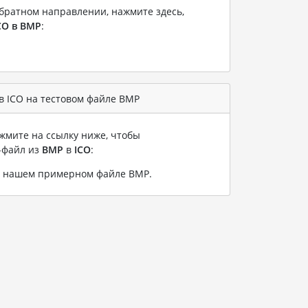
братном направлении, нажмите здесь,
CO в BMP
:
в ICO на тестовом файле BMP
жмите на ссылку ниже, чтобы
-файл из
BMP
в
ICO
:
а нашем примерном файле BMP
.