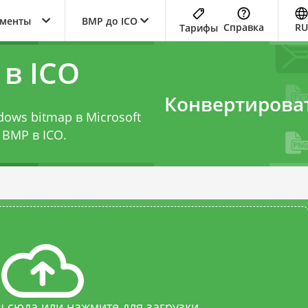
ументы
BMP до ICO
Справка
RU
Тарифы
в ICO
Конвертирова
dows bitmap в Microsoft
 BMP в ICO
.
 сюда или нажмите для загрузки