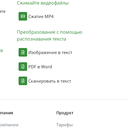
Сжимайте видеофайлы
ате
Сжатие MP4
Преобразование с помощью
распознавания текста
ов
Изображение в текст
PDF в Word
Сканировать в текст
мпания
Продукт
компании
Тарифы