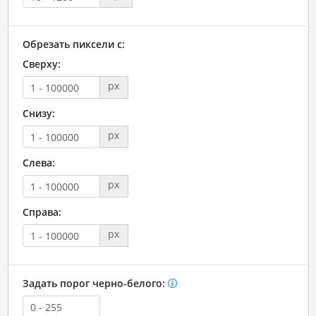
Обрезать пиксели с:
Сверху:
px
Снизу:
px
Слева:
px
Справа:
px
Задать порог черно-белого: