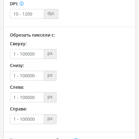
DPI:
dpi
Обрезать пиксели с:
Сверху:
px
Снизу:
px
Слева:
px
Справа:
px