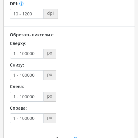
DPI:
dpi
Обрезать пиксели с:
Сверху:
px
Снизу:
px
Слева:
px
Справа:
px