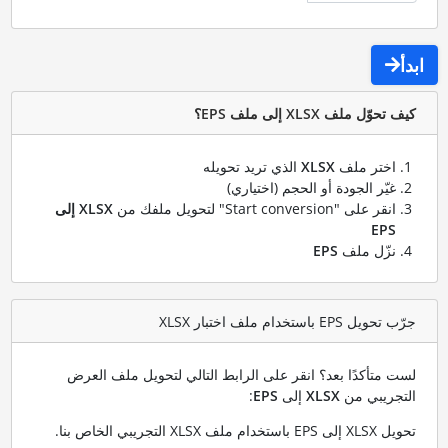
ابدأ
كيف تحوّل ملف XLSX إلى ملف EPS؟
اختر ملف
XLSX
الذي تريد تحويله
غيّر الجودة أو الحجم (اختياري)
انقر على "Start conversion" لتحويل ملفك من
XLSX إلى
EPS
نزّل ملف
EPS
جرّب تحويل EPS باستخدام ملف اختبار XLSX
لست متأكدًا بعد؟ انقر على الرابط التالي لتحويل ملف العرض
التجريبي من
XLSX
إلى
EPS
:
تحويل XLSX إلى EPS باستخدام ملف XLSX التجريبي الخاص بنا
.