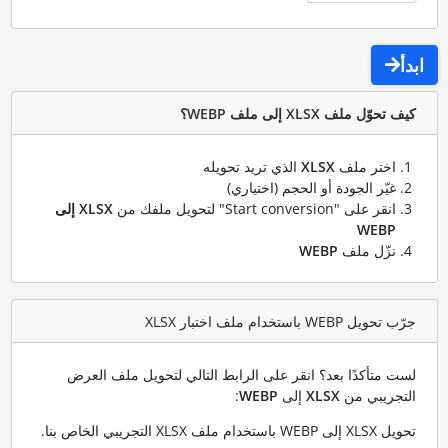
ابدأ
كيف تحوّل ملف XLSX إلى ملف WEBP؟
اختر ملف
XLSX
الذي تريد تحويله
غيّر الجودة أو الحجم (اختياري)
انقر على "Start conversion" لتحويل ملفك من
XLSX إلى
WEBP
نزّل ملف
WEBP
جرّب تحويل WEBP باستخدام ملف اختبار XLSX
لست متأكدًا بعد؟ انقر على الرابط التالي لتحويل ملف العرض
التجريبي من
XLSX
إلى
WEBP
:
تحويل XLSX إلى WEBP باستخدام ملف XLSX التجريبي الخاص بنا
.