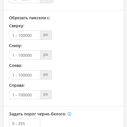
Обрезать пиксели с:
Сверху:
px
Снизу:
px
Слева:
px
Справа:
px
Задать порог черно-белого: