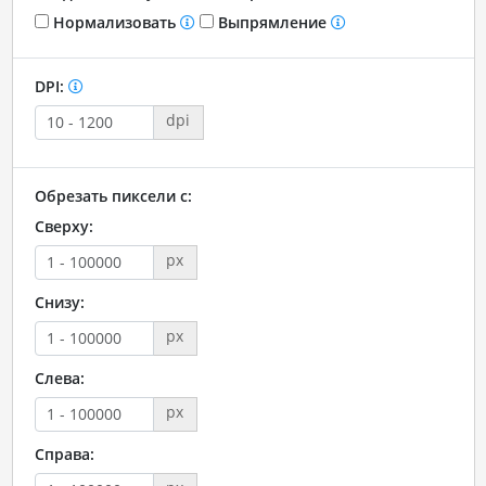
Нормализовать
Выпрямление
DPI:
dpi
Обрезать пиксели с:
Сверху:
px
Снизу:
px
Слева:
px
Справа: