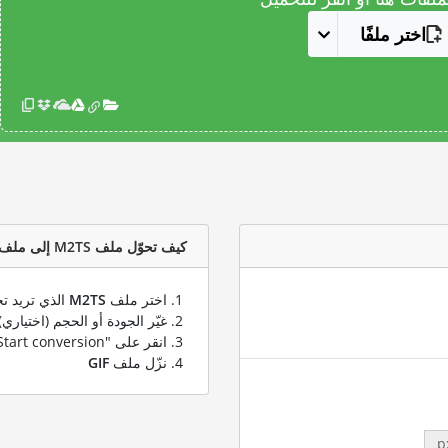
اختر ملفًا
كيف تحوّل ملف M2TS إلى ملف GIF؟
اختر ملف
M2TS
الذي تريد تح
غيّر الجودة أو الحجم (اختياري)
انقر على "Start conversion" لتحويل ملفك من
نزّل ملف
GIF
p