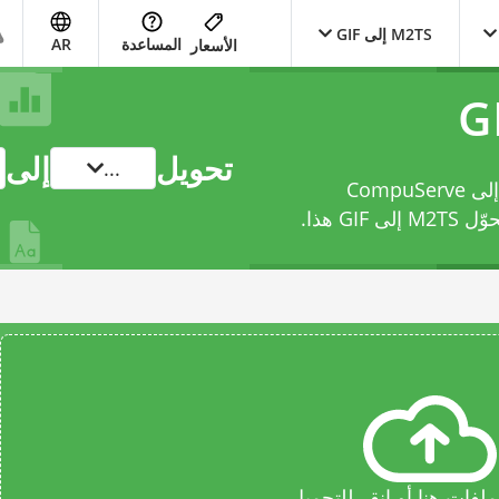
M2TS إلى GIF
المساعدة
AR
الأسعار
تحويل
إلى
...
حوّل ملفك من MPEG-2 Transport Stream إلى CompuServe
 M2TS إلى GIF
هذا.
فات هنا أو انقر للتحميل