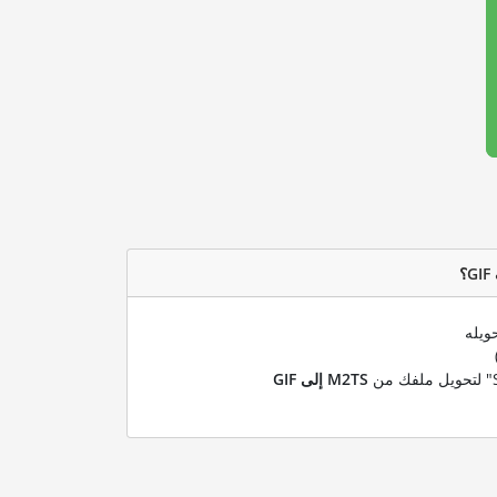
ويله
M2TS إلى GIF