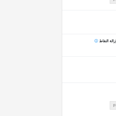
زالة النقاط
p