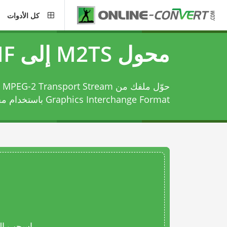
كل الأدوات
محول M2TS إلى GIF
Graphics Interchange Format باستخدام
محوّل
اسحب المل