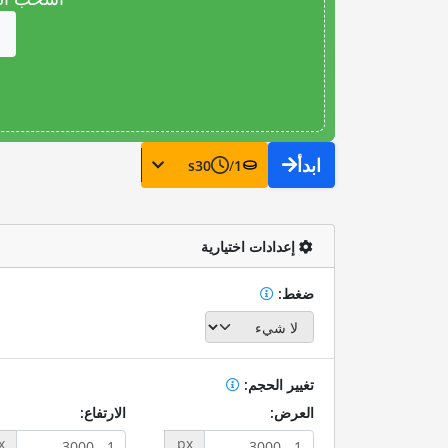
ابدأ
s
30
/
1
إعدادات اختيارية
ضغط:
تغيير الحجم:
العرض:
الارتفاع:
x
px