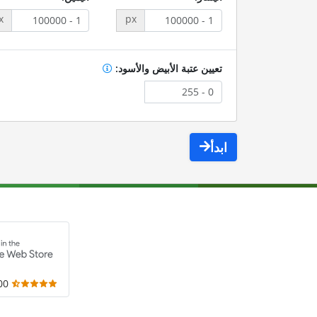
x
px
تعيين عتبة الأبيض والأسود:
ابدأ
,000