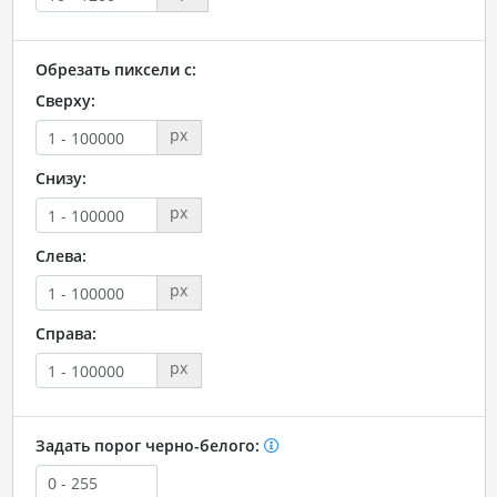
Обрезать пиксели с:
Сверху:
px
Снизу:
px
Слева:
px
Справа:
px
Задать порог черно-белого: