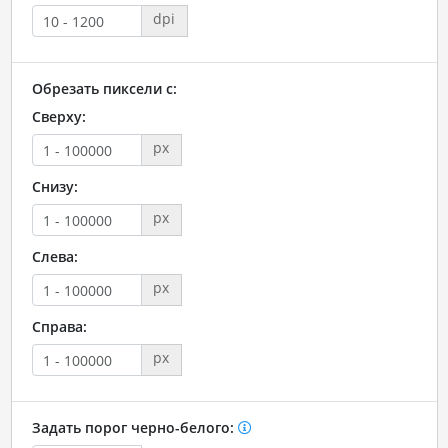
dpi
Обрезать пиксели с:
Сверху:
px
Снизу:
px
Слева:
px
Справа:
px
Задать порог черно-белого: