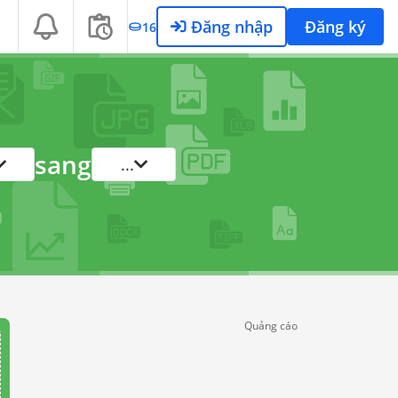
Đăng nhập
Đăng ký
16
sang
...
Quảng cáo