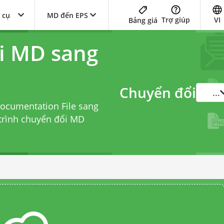
 cụ
MD đến EPS
Trợ giúp
VI
Bảng giá
i MD sang
Chuyển đổi
...
ocumentation File sang
trình chuyển đổi MD