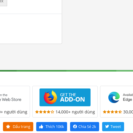
px
0+ người dùng
14,000+ người dùng
30,0
Dấu trang
Thích
106k
Chia Sẻ
2k
Tweet