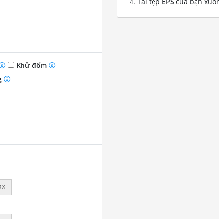
Tải tệp
EPS
của bạn xuố
Khử đốm
g
px