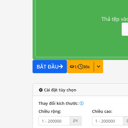
Thả tệp và
BẮT ĐẦU
1
/
30
s
Cài đặt tùy chọn
Thay đổi kích thước:
Chiều rộng:
Chiều cao:
px