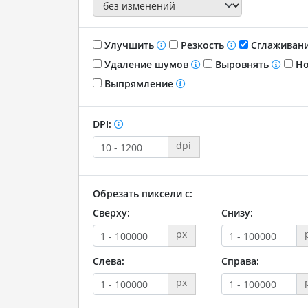
Улучшить
Резкость
Сглаживан
Удаление шумов
Выровнять
Но
Выпрямление
DPI:
dpi
Обрезать пиксели с:
Сверху:
Снизу:
px
Слева:
Справа:
px