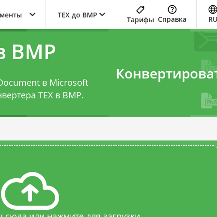
ументы
TEX до BMP
Справка
R
Тарифы
в BMP
Конвертирова
Document в Microsoft
нвертера TEX в BMP
.
 сюда или нажмите для загрузки