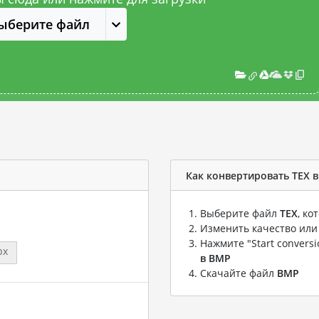
ыберите файл
Как конвертировать TEX 
Выберите файл
TEX
, к
Изменить качество или
Нажмите "Start convers
px
в BMP
Скачайте файл
BMP