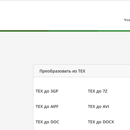
Что
Преобразовать из TEX
TEX до 3GP
TEX до 7Z
TEX до AIFF
TEX до AVI
TEX до DOC
TEX до DOCX