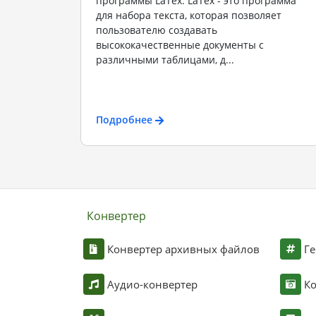
программы LaTex. LaTex - это программа
для набора текста, которая позволяет
пользователю создавать
высококачественные документы с
различными таблицами, д...
Подробнее
Конвертер
Конвертер архивных файлов
Ге
Аудио-конвертер
К