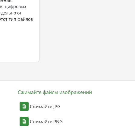
жения,
ия цифровых
тдельно от
Этот тип файлов
Сжимайте файлы изображений
Сжимайте JPG
Сжимайте PNG