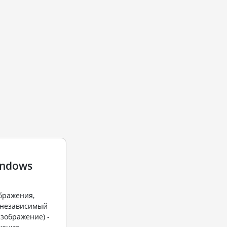
indows
бражения,
 независимый
изображение) -