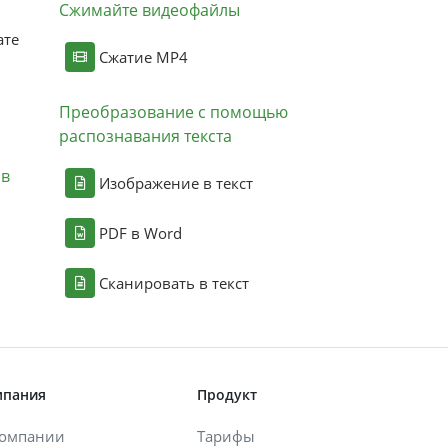
Сжимайте видеофайлы
ате
Сжатие MP4
Преобразование с помощью
распознавания текста
ов
Изображение в текст
PDF в Word
Сканировать в текст
мпания
Продукт
компании
Тарифы