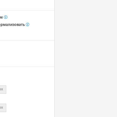
ие
рмализовать
px
px