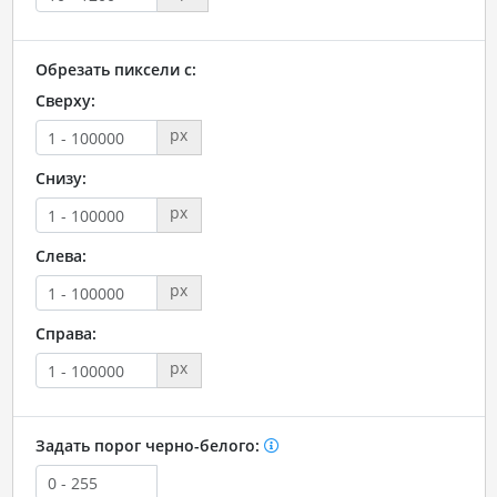
Обрезать пиксели с:
Сверху:
px
Снизу:
px
Слева:
px
Справа:
px
Задать порог черно-белого: