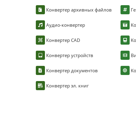
Конвертер архивных файлов
Ге
Аудио-конвертер
К
Конвертер CAD
Ко
Конвертер устройств
Ви
Конвертер документов
Ко
Конвертер эл. книг