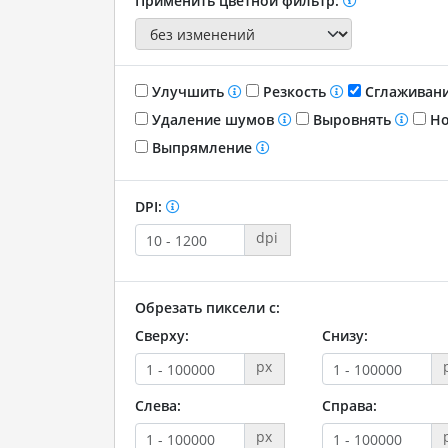
Применить цветной фильтр:
Улучшить
Резкость
Сглаживан
Удаление шумов
Выровнять
Но
Выпрямление
DPI:
dpi
Обрезать пиксели с:
Сверху:
Снизу:
px
Слева:
Справа:
px