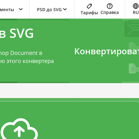
ументы
PSD до SVG
Справка
RU
Тарифы
в SVG
Конвертирова
hop Document в
щью этого
конвертера