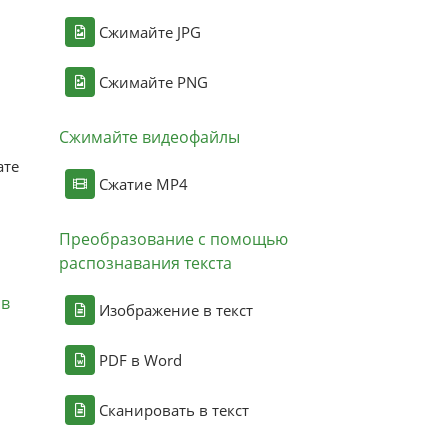
Сжимайте JPG
Сжимайте PNG
Сжимайте видеофайлы
ате
Сжатие MP4
Преобразование с помощью
распознавания текста
ов
Изображение в текст
PDF в Word
Сканировать в текст