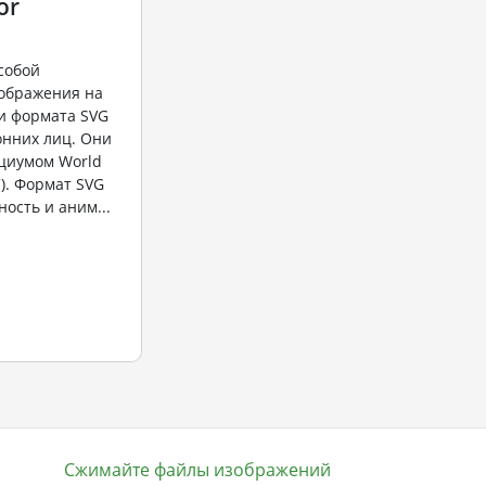
or
собой
ображения на
и формата SVG
онних лиц. Они
циумом World
). Формат SVG
ость и аним...
Сжимайте файлы изображений