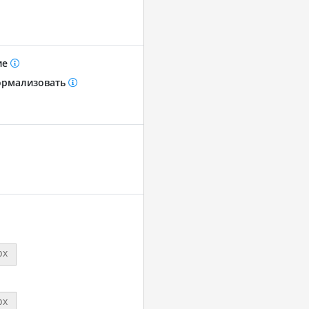
ие
рмализовать
px
px