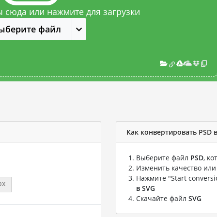
 сюда или нажмите для загрузки
ыберите файл
Как конвертировать PSD 
Выберите файл
PSD
, к
Изменить качество или
Нажмите "Start convers
px
в SVG
Скачайте файл
SVG