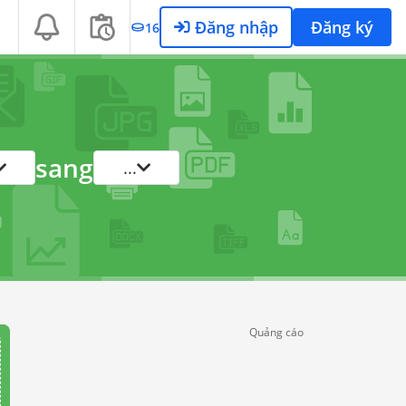
Đăng nhập
Đăng ký
16
sang
...
Quảng cáo