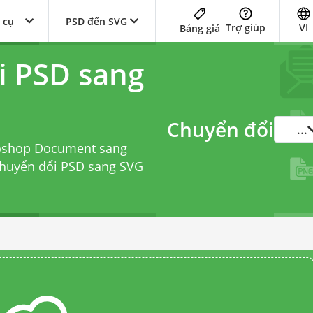
 cụ
PSD đến SVG
Trợ giúp
VI
Bảng giá
i PSD sang
Chuyển đổi
...
toshop Document sang
chuyển đổi PSD sang SVG