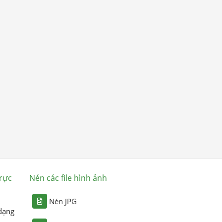
rực
Nén các file hình ảnh
Nén JPG
dạng