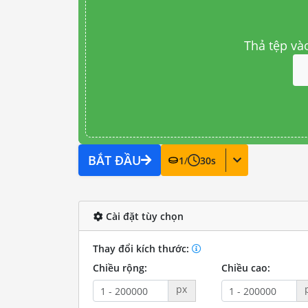
Thả tệp và
BẮT ĐẦU
1
/
30
s
Cài đặt tùy chọn
Thay đổi kích thước:
Chiều rộng:
Chiều cao:
px