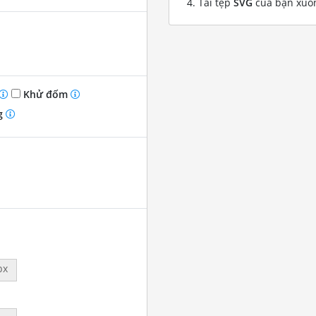
Tải tệp
SVG
của bạn xuố
Khử đốm
g
px