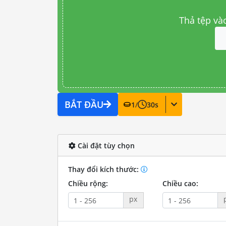
Thả tệp và
BẮT ĐẦU
1
/
30
s
Cài đặt tùy chọn
Thay đổi kích thước:
Chiều rộng:
Chiều cao:
px