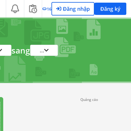
Đăng nhập
Đăng ký
16
sang
...
Quảng cáo