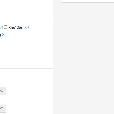
Khử đốm
g
px
px