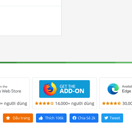
0+ người dùng
14,000+ người dùng
30,0
Dấu trang
Thích
106k
Chia Sẻ
2k
Tweet