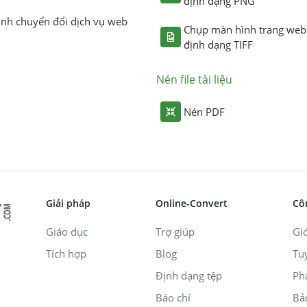
định dạng PNG
ình chuyển đổi dịch vụ web
Chụp màn hình trang web
định dạng TIFF
Nén file tài liệu
Nén PDF
Giải pháp
Online-Convert
Cô
Giáo dục
Trợ giúp
Giớ
Tích hợp
Blog
Tu
Định dạng tệp
Ph
Báo chí
Bả