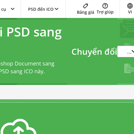
 cụ
PSD đến ICO
Trợ giúp
VI
Bảng giá
i PSD sang
Chuyển đổi
...
toshop Document sang
 PSD sang ICO
này.