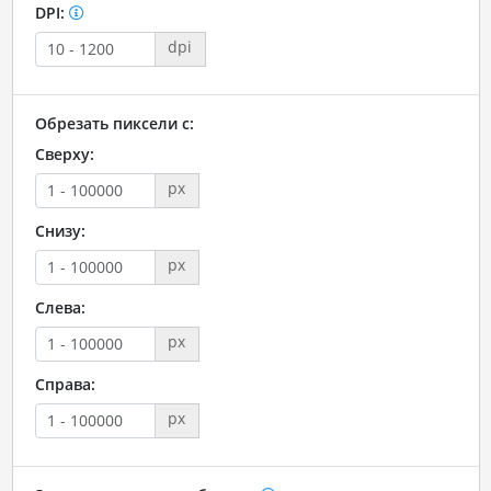
DPI:
dpi
Обрезать пиксели с:
Сверху:
px
Снизу:
px
Слева:
px
Справа:
px