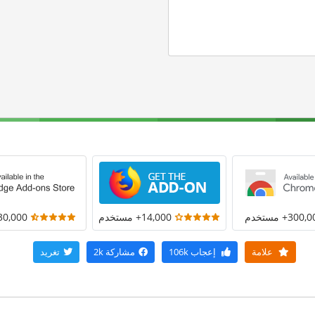
300+ مستخدم
14,000+ مستخدم
30,000+ مستخد
علامة
إعجاب
106k
مشاركة
2k
تغريد