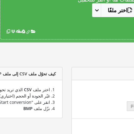
اختر ملفًا
كيف تحوّل ملف CSV إلى ملف BMP؟
اختر ملف
CSV
الذي تريد تحوي
غيّر الجودة أو الحجم (اختياري)
انقر على "Start conversion" لتحويل ملفك من
p
نزّل ملف
BMP