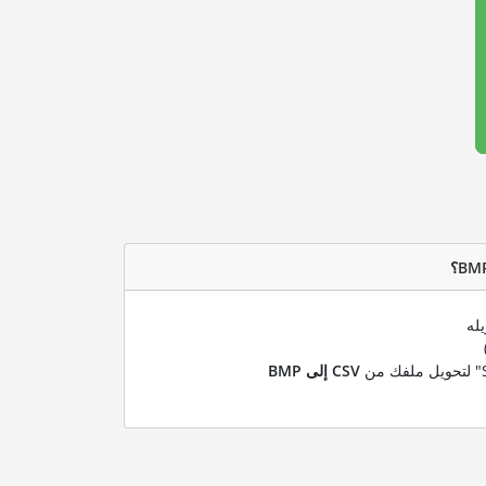
له
CSV إلى BMP