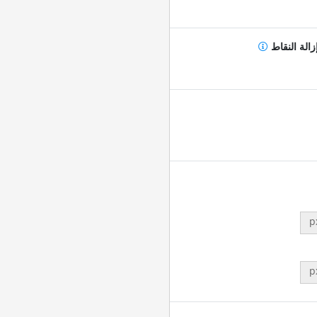
زالة النقاط
p
p