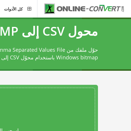
كل الأدوات
محول CSV إلى BMP
Windows bitmap باستخدام
محوّل CSV إلى BMP
اسحب المل