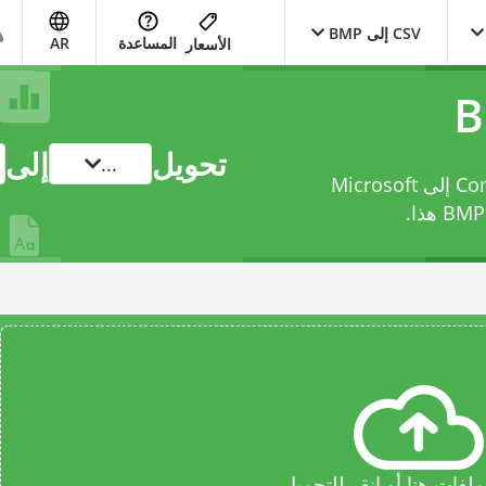
CSV إلى BMP
المساعدة
AR
الأسعار
تحويل
إلى
...
حوّل ملفك من Comma Separated Values File إلى Microsoft
هذا.
فات هنا أو انقر للتحميل