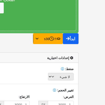
ابدأ
s
30
/
1
إعدادات اختيارية
ضغط:
تغيير الحجم:
العرض:
الارتفاع:
x
px