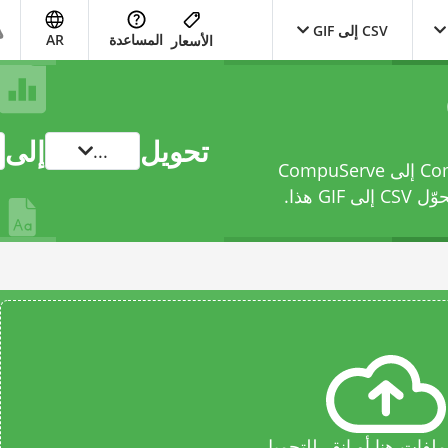
CSV إلى GIF
المساعدة
AR
الأسعار
تحويل
إلى
...
حوّل ملفك من Comma Separated Values File إلى CompuServe
 CSV إلى GIF
هذا.
فات هنا أو انقر للتحميل