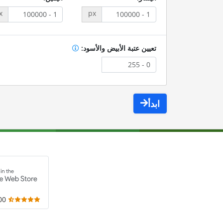
x
px
تعيين عتبة الأبيض والأسود:
ابدأ
,000