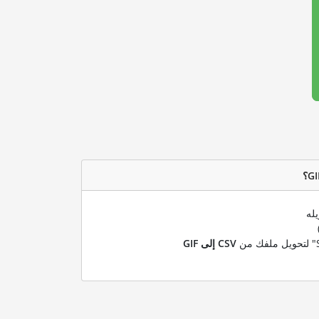
له
CSV إلى GIF