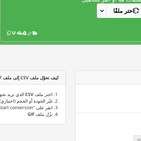
اختر ملفًا
كيف تحوّل ملف CSV إلى ملف GIF؟
اختر ملف
CSV
الذي تريد تحوي
غيّر الجودة أو الحجم (اختياري)
انقر على "Start conversion" لتحويل ملفك من
نزّل ملف
GIF
p