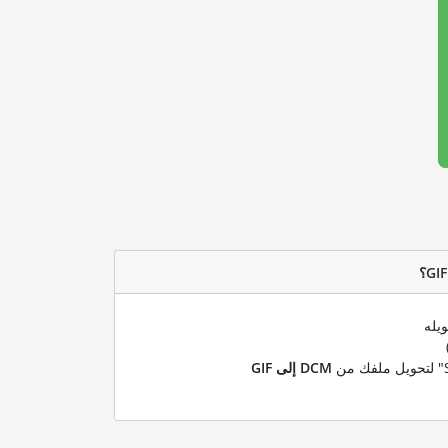
يله
DCM إلى GIF