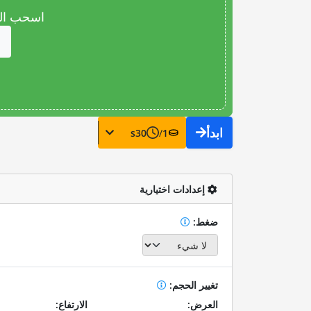
اسحب المل
ابدأ
s
30
/
1
إعدادات اختيارية
ضغط:
تغيير الحجم:
العرض:
الارتفاع: