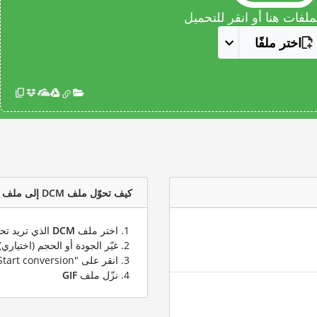
فات هنا أو انقر للتحميل
اختر ملفًا
كيف تحوّل ملف DCM إلى ملف GIF؟
اختر ملف
DCM
الذي تريد تحو
غيّر الجودة أو الحجم (اختياري)
انقر على "Start conversion" لتحويل ملفك من
نزّل ملف
GIF