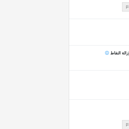
p
زالة النقاط
p