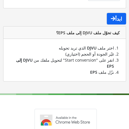
ابدأ
كيف تحوّل ملف DJVU إلى ملف EPS؟
اختر ملف
DJVU
الذي تريد تحويله
غيّر الجودة أو الحجم (اختياري)
انقر على "Start conversion" لتحويل ملفك من
DJVU إلى
EPS
نزّل ملف
EPS