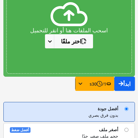
اسحب الملفات هنا أو انقر للتحميل
اختر ملفًا
ابدأ
s
30
/
1
أفضل جودة
بدون فرق بصري
أصغر ملف
أفضل ضغط
حجم ملف صغير جدًا