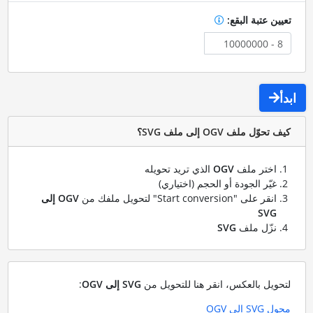
تعيين عتبة البقع:
ابدأ
كيف تحوّل ملف OGV إلى ملف SVG؟
اختر ملف
OGV
الذي تريد تحويله
غيّر الجودة أو الحجم (اختياري)
انقر على "Start conversion" لتحويل ملفك من
OGV إلى
SVG
نزّل ملف
SVG
لتحويل بالعكس، انقر هنا للتحويل من
SVG إلى OGV
:
محول SVG إلى OGV