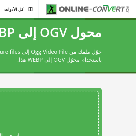
كل الأدوات
محول OGV إلى WEBP
حوّل ملفك من  File
باستخدام
محوّل OGV إلى WEBP
هذا.
اسحب المل