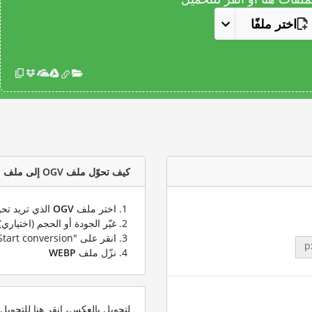
اختر ملفًا
كيف تحوّل ملف OGV إلى ملف WEBP؟
اختر ملف
OGV
الذي تريد تحو
غيّر الجودة أو الحجم (اختياري)
انقر على "Start conversion" لتحويل ملفك من
p
نزّل ملف
WEBP
لتحويل بالعكس، انقر هنا للتحوي