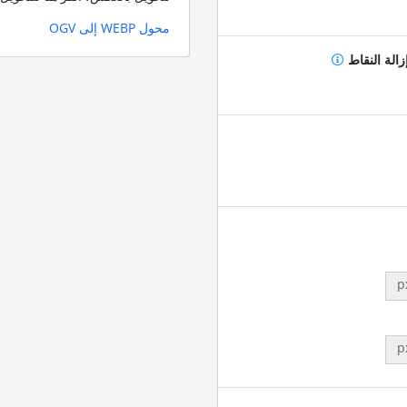
محول WEBP إلى OGV
زالة النقاط
p
p