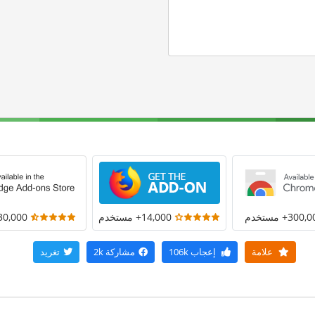
300+ مستخدم
14,000+ مستخدم
30,000+ مستخد
علامة
إعجاب
106k
مشاركة
2k
تغريد