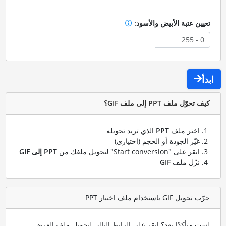
تعيين عتبة الأبيض والأسود:
ابدأ
كيف تحوّل ملف PPT إلى ملف GIF؟
اختر ملف
PPT
الذي تريد تحويله
غيّر الجودة أو الحجم (اختياري)
انقر على "Start conversion" لتحويل ملفك من
PPT إلى GIF
نزّل ملف
GIF
جرّب تحويل GIF باستخدام ملف اختبار PPT
لست متأكدًا بعد؟ انقر على الرابط التالي لتحويل ملف العرض