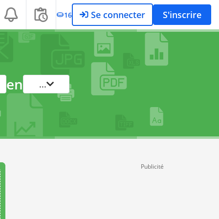
Se connecter
S'inscrire
16
en
...
Publicité