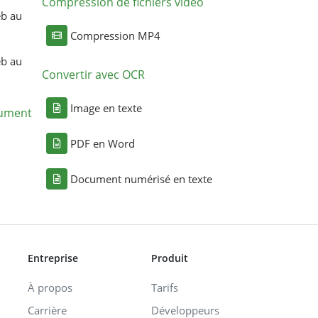
Compression de fichiers vidéo
eb au
Compression MP4
eb au
Convertir avec OCR
Image en texte
cument
PDF en Word
Document numérisé en texte
Entreprise
Produit
À propos
Tarifs
Carrière
Développeurs