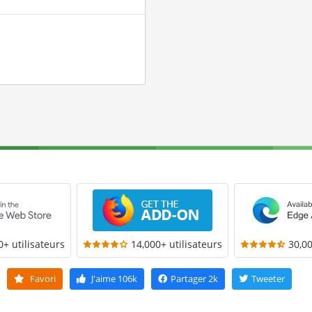
0+ utilisateurs
14,000+ utilisateurs
30,00
Favori
J'aime
106k
Partager
2k
Tweeter