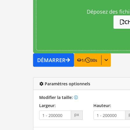
Déposez des fichie
Ch
DÉMARRER
1
/
30
s
Paramètres optionnels
Modifier la taille:
Largeur:
Hauteur:
px