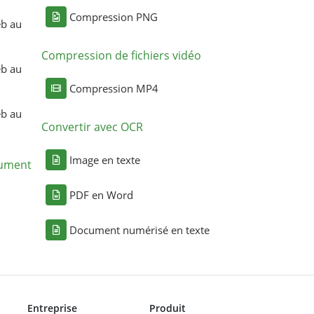
Compression PNG
eb au
Compression de fichiers vidéo
eb au
Compression MP4
eb au
Convertir avec OCR
Image en texte
cument
PDF en Word
Document numérisé en texte
Entreprise
Produit