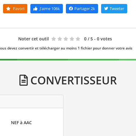
Favori
J'aime
106k
Partager
2k
Tweeter
Noter cet outil
0
/ 5 - 0 votes
ous devez convertir et télécharger au moins 1 fichier pour donner votre avis
CONVERTISSEUR
NEF à AAC