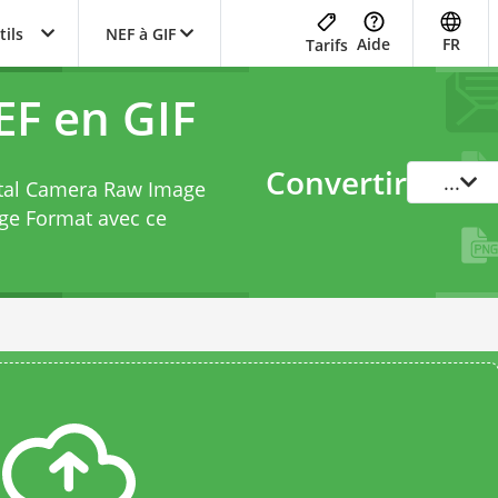
tils
NEF à GIF
Aide
FR
Tarifs
EF en GIF
Convertir
...
gital Camera Raw Image
ge Format avec ce