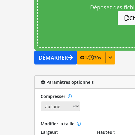
Déposez des fichie
Ch
DÉMARRER
1
/
30
s
Paramètres optionnels
Compresser:
Modifier la taille:
Largeur:
Hauteur: