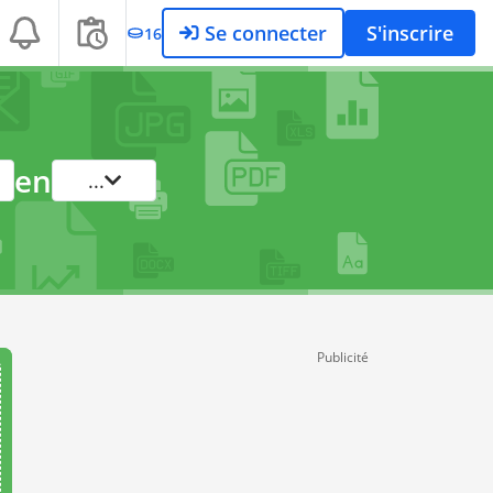
Se connecter
S'inscrire
16
en
...
Publicité