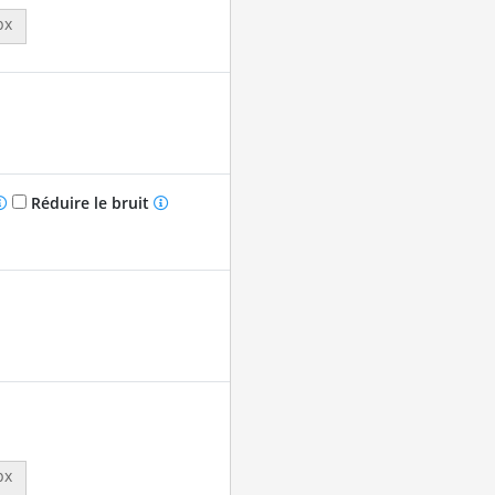
px
Réduire le bruit
px