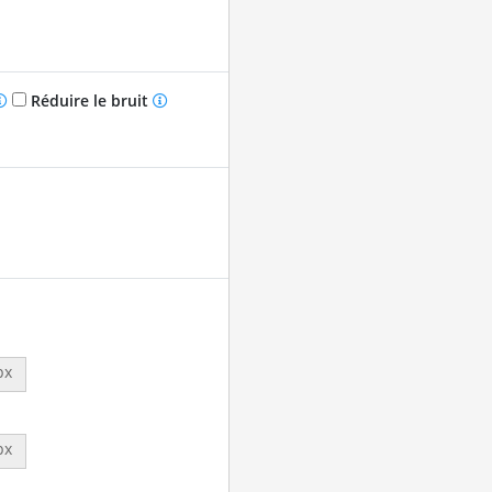
Réduire le bruit
px
px