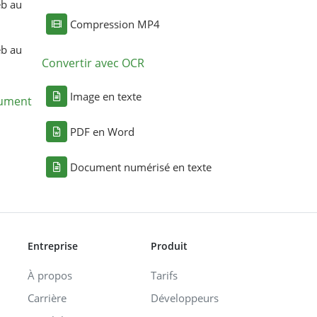
eb au
Compression MP4
eb au
Convertir avec OCR
Image en texte
cument
PDF en Word
Document numérisé en texte
Entreprise
Produit
À propos
Tarifs
Carrière
Développeurs