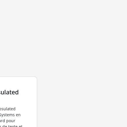
ulated
apsulated
 Systems en
ard pour
n de texte et