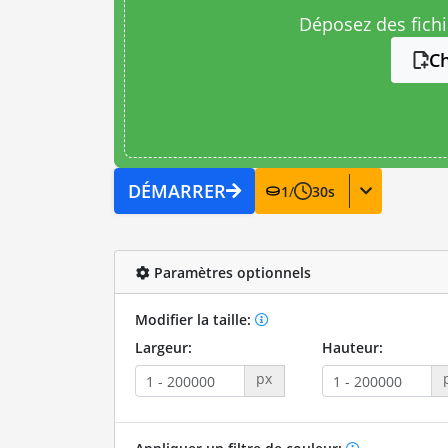
Déposez des fichie
Ch
DÉMARRER
1
/
30
s
Paramètres optionnels
Modifier la taille:
Largeur:
Hauteur:
px