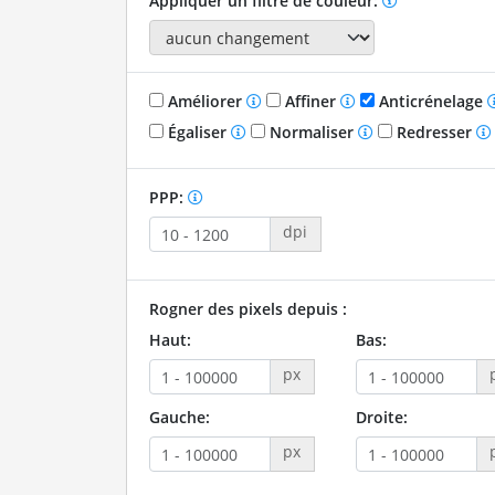
Appliquer un filtre de couleur:
Améliorer
Affiner
Anticrénelage
Égaliser
Normaliser
Redresser
PPP:
dpi
Rogner des pixels depuis :
Haut:
Bas:
px
Gauche:
Droite:
px