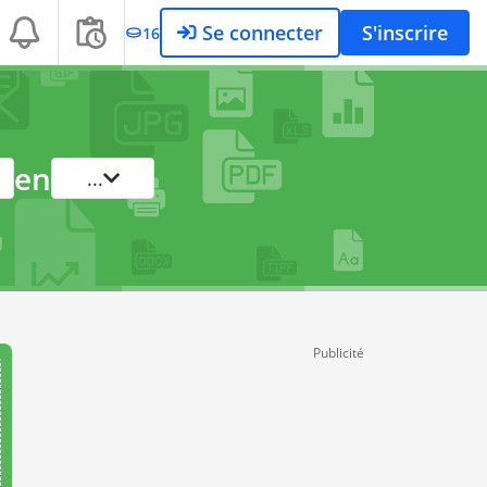
Se connecter
S'inscrire
16
en
...
Publicité