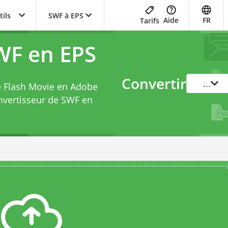
tils
SWF à EPS
Aide
FR
Tarifs
WF en EPS
Convertir
...
e Flash Movie en Adobe
nvertisseur de SWF en