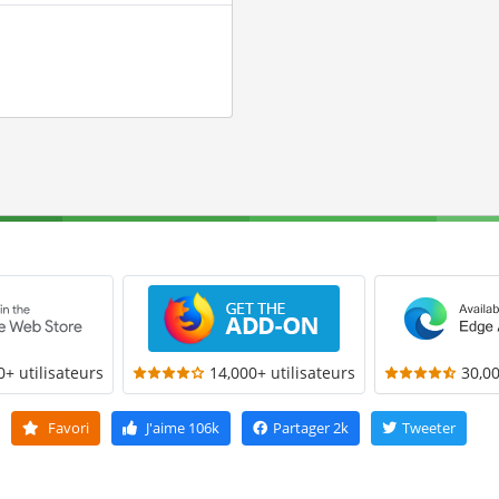
0+ utilisateurs
14,000+ utilisateurs
30,00
Favori
J'aime
106k
Partager
2k
Tweeter