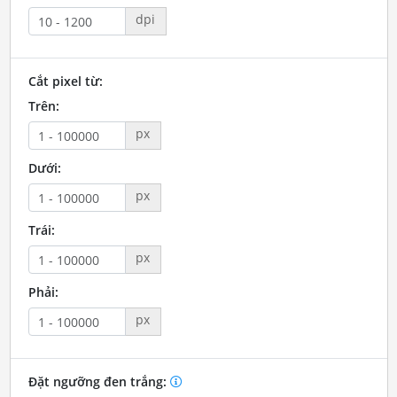
dpi
Cắt pixel từ:
Trên:
px
Dưới:
px
Trái:
px
Phải:
px
Đặt ngưỡng đen trắng: