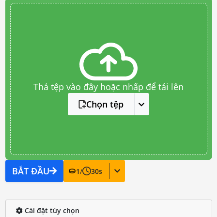
Thả tệp vào đây hoặc nhấp để tải lên
Chọn tệp
BẮT ĐẦU
1
/
30
s
Cài đặt tùy chọn