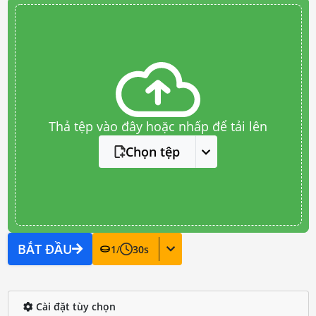
Thả tệp vào đây hoặc nhấp để tải lên
Chọn tệp
BẮT ĐẦU
1
/
30
s
Cài đặt tùy chọn