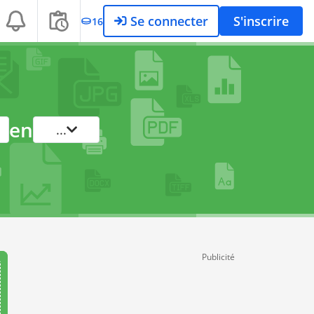
Se connecter
S'inscrire
16
en
...
Publicité