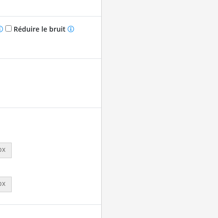
Réduire le bruit
px
px