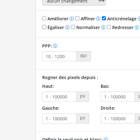
Améliorer
Affiner
Anticrénelage
Égaliser
Normaliser
Redresser
PPP:
dpi
Rogner des pixels depuis :
Haut:
Bas:
px
Gauche:
Droite:
px
Définir le seuil noir et blanc: