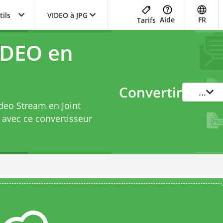
tils
VIDEO à JPG
Aide
FR
Tarifs
IDEO en
Convertir
...
deo Stream en Joint
t avec ce
convertisseur