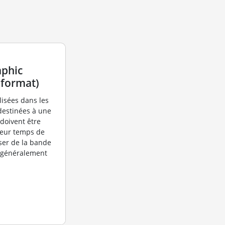
aphic
 format)
lisées dans les
destinées à une
 doivent être
leur temps de
ser de la bande
t généralement