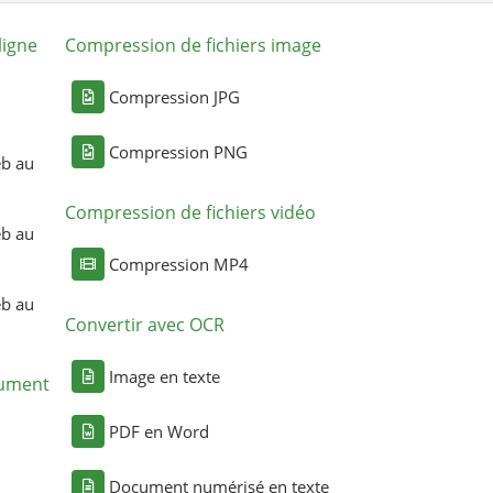
ligne
Compression de fichiers image
Compression JPG
Compression PNG
eb au
Compression de fichiers vidéo
eb au
Compression MP4
eb au
Convertir avec OCR
Image en texte
cument
PDF en Word
Document numérisé en texte