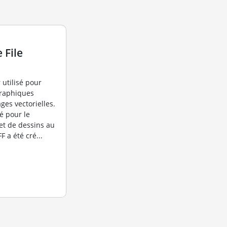
 File
 utilisé pour
graphiques
ges vectorielles.
sé pour le
et de dessins au
F a été cré...