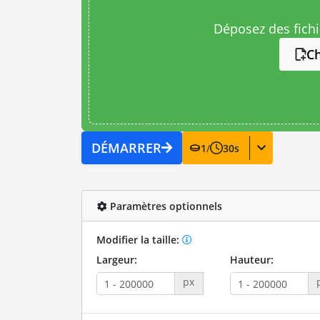
Déposez des fichie
Ch
DÉMARRER
1
/
30
s
Paramètres optionnels
Modifier la taille:
Largeur:
Hauteur:
px