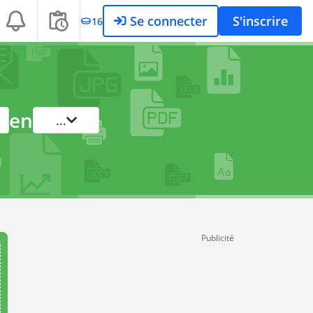
Se connecter
S'inscrire
16
en
...
Publicité