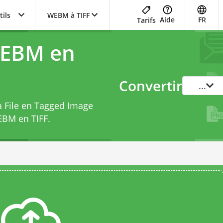
tils
WEBM à TIFF
Aide
FR
Tarifs
WEBM en
Convertir
...
a File en Tagged Image
EBM en TIFF
.