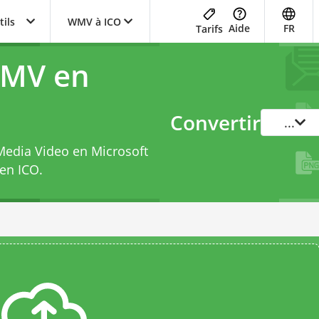
tils
WMV à ICO
Aide
FR
Tarifs
WMV en
Convertir
...
Media Video en Microsoft
en ICO
.