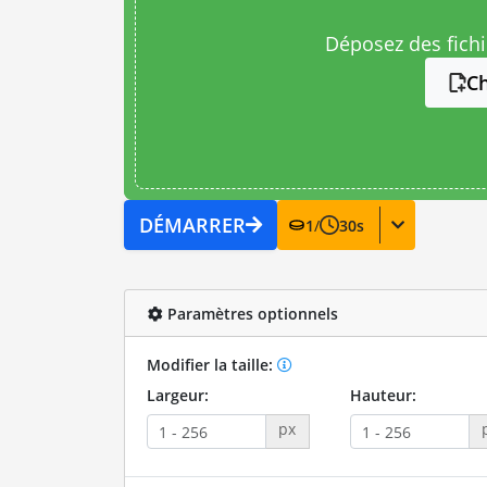
Déposez des fichie
Ch
DÉMARRER
1
/
30
s
Paramètres optionnels
Modifier la taille:
Largeur:
Hauteur:
px