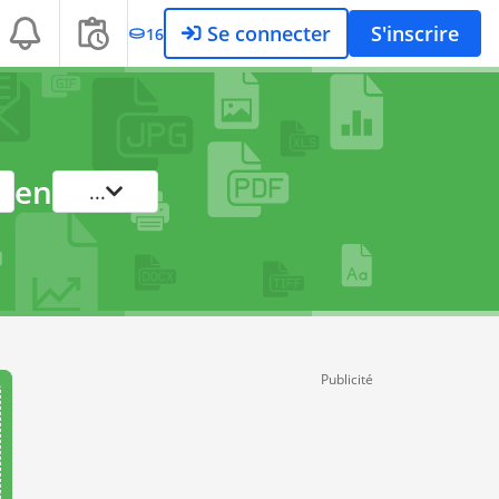
Se connecter
S'inscrire
16
en
...
Publicité