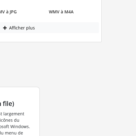
V à JPG
WMV à M4A
Afficher plus
 file)
st largement
 icônes du
rosoft Windows.
 du menu de