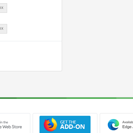
px
px