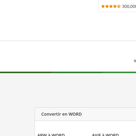
300,00
V
Convertir en WORD
ARW à WORD
AVIF à WORD