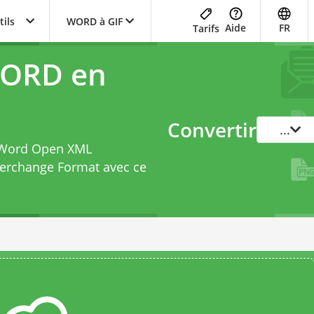
tils
WORD à GIF
Aide
FR
Tarifs
WORD en
Convertir
...
t Word Open XML
erchange Format avec ce