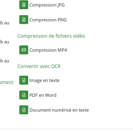
Compression JPG
Compression PNG
eb au
Compression de fichiers vidéo
eb au
Compression MP4
eb au
Convertir avec OCR
Image en texte
cument
PDF en Word
Document numérisé en texte