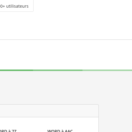
0+ utilisateurs
RD à 7Z
WORD à AAC