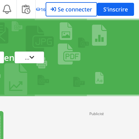
Se connecter
S'inscrire
16
en
...
Publicité