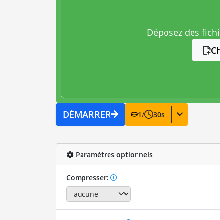
Déposez des fichie
Ch
DÉMARRER
1
/
30
s
Paramètres optionnels
Compresser: