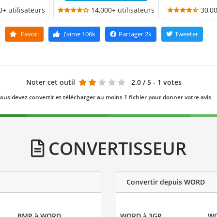
0+ utilisateurs
14,000+ utilisateurs
30,00
Favori
J'aime
106k
Partager
2k
Tweeter
Noter cet outil
2.0
/ 5 - 1 votes
ous devez convertir et télécharger au moins 1 fichier pour donner votre avis
CONVERTISSEUR
Convertir depuis WORD
BMP à WORD
WORD à 3GP
WO