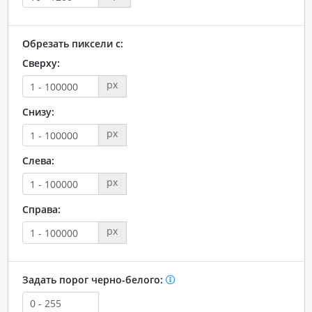
Обрезать пиксели с:
Сверху:
px
Снизу:
px
Слева:
px
Справа:
px
Задать порог черно-белого: