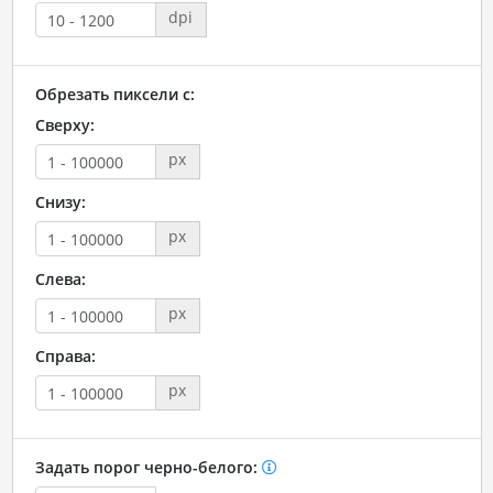
dpi
Обрезать пиксели с:
Сверху:
px
Снизу:
px
Слева:
px
Справа:
px
Задать порог черно-белого: